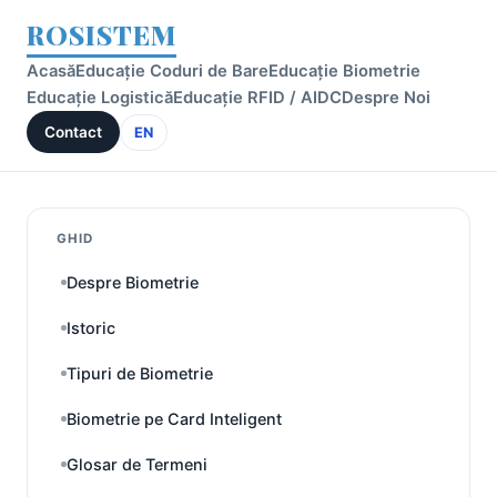
ROSISTEM
Acasă
Educație Coduri de Bare
Educație Biometrie
Educație Logistică
Educație RFID / AIDC
Despre Noi
Contact
EN
GHID
Despre Biometrie
Istoric
Tipuri de Biometrie
Biometrie pe Card Inteligent
Glosar de Termeni