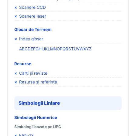
Scanere CCD
Scanere laser
Glosar de Termeni
Index glosar
A
B
C
D
E
F
G
H
I
J
K
L
M
N
O
P
Q
R
S
T
U
V
W
X
Y
Z
Resurse
Cărți și reviste
Resurse și referințe
Simbologii Liniare
Simbologii Numerice
Simbologii bazate pe UPC
EAN-13