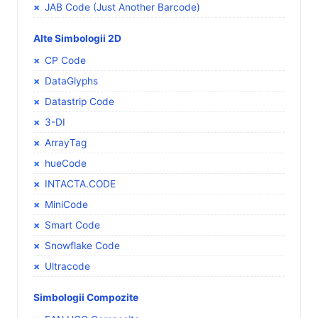
JAB Code (Just Another Barcode)
Alte Simbologii 2D
CP Code
DataGlyphs
Datastrip Code
3-DI
ArrayTag
hueCode
INTACTA.CODE
MiniCode
Smart Code
Snowflake Code
Ultracode
Simbologii Compozite